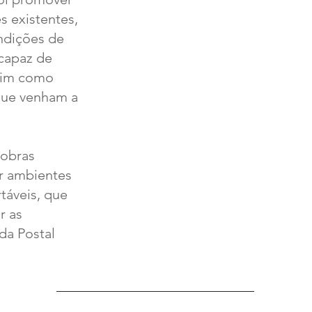
 existentes,
ndições de
 capaz de
ssim como
que venham a
 obras
ar ambientes
táveis, que
r as
da Postal