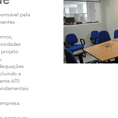
de
ponsável pela
ientes
rnos,
essidades
 projeto
,
adequações
cluindo a
ente 670
fundamentais
 empresa.
foi promover